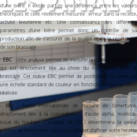
LES ANAL
d’une bière. Il existe parfois une différence entre les valeurs
théoriques et celle réellement mesurée : erreur dans la recette,
activité levurienne etc. Une connaissance des différents
paramètres d’une bière permet donc un contrôle de sa
production afin de s’assurer de la qualité et de la répétabilité
de son brassage.
-
EBC
: cette analyse permet de mesurer la couleur d’une bière
qui est directement liée au choix du malt utilisé pour le
brassage. Cet indice EBC permet de positionner la bière sur
une échelle standard de couleur en fonction du type de bière
réalisée.
-
IBU
: l’unité internationale de mesure de l’amertume,
directement liée à la concentration d’acide alpha, molécule
issue du houblon. L'analyse de l'IBU déterminera la valeur
précise de l’amertume. Cela vous permet d’affiner votre recette