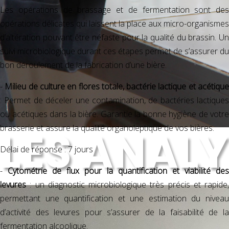
Les opérations de brassage et de fermentation sont des
opérations délicates qui laissent la place aux micro-organismes
d’altération pouvant être néfaste pour la qualité du brassin. Un
suivi microbiologique durant ces étapes permet de s’assurer du
bon déroulement de la fabrication d’une bière.
-
Milieu de culture en flores totale, bactérie lactique et acétiqu
: Permet de déceler une contamination, de bactéries lactiques
ou acétiques dans la bière. Garantie la bonne hygiène de votre
LES ANAL
brasserie et assure la qualité organoleptique de vos bières.
Délai de réponse : 7 jours
-
Cytométrie de flux pour la quantification et viabilité des
levures
: un diagnostic microbiologique très précis et rapide,
permettant une quantification et une estimation du niveau
d’activité des levures pour s’assurer de la faisabilité de la
fermentation alcoolique.