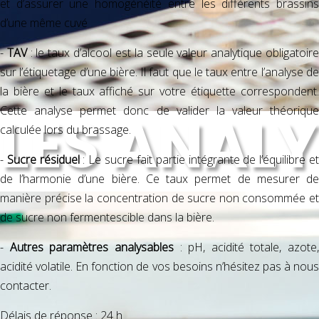
et d’assurer une homogénéité entre les différents brassins
d’une même cuvé
-
TAV
: le taux d’alcool est la seule valeur analytique obligatoir
sur l’étiquetage d’une bière. Il faut que le taux entre l’analyse de
la bière et le taux affiché sur votre étiquette correspondent.
Cette analyse permet donc de valider la valeur théorique
LES ANAL
calculée lors du brassage.
-
Sucre résiduel
: Le sucre fait partie intégrante de l’équilibre e
de l’harmonie d’une bière. Ce taux permet de mesurer de
manière précise la concentration de sucre non consommée et
de sucre non fermentescible dans la bière.
-
Autres paramètres analysables
: pH, acidité totale, azote,
acidité volatile. En fonction de vos besoins n’hésitez pas à nous
contacter.
Délais de réponse : 24 h