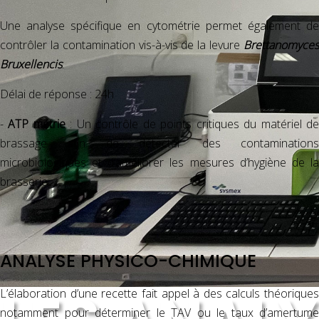
Une analyse spécifique en cytométrie permet également de
contrôler la contamination vis-à-vis de la levure
Brettanomyces
Bruxellencis
.
Délai de réponse : 24h
-
ATP métrie
: Un contrôle de points critiques du matériel d
brassage afin de détecter des contaminations
microbiologiques et d’améliorer les mesures d’hygiène de la
brasserie.
ANALYSE PHYSICO-CHIMIQUE
L’élaboration d’une recette fait appel à des calculs théoriques
notamment pour déterminer le TAV ou le taux d’amertume