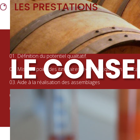
LES PRESTATIONS
NOS MISSIONS
LE CONSE
01.
Définition du potentiel qualitatif.
02.
Mise au point des itinéraires technologiques en vinifica
03.
Aide à la réalisation des assemblages
04.
Préparation au conditionnement (soutirage, élevage, colla
05.
Contrôles analytiques et sensoriels