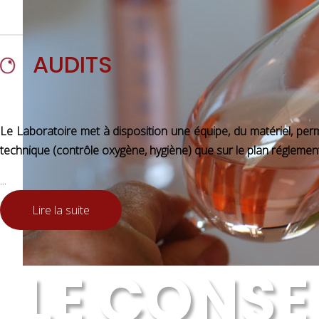
AUDITS
Le Laboratoire met à disposition une équipe, du matériel, perme
technique (contrôle oxygène, hygiène) que sur le plan réglemen
...
Lire la suite
LE CONSE