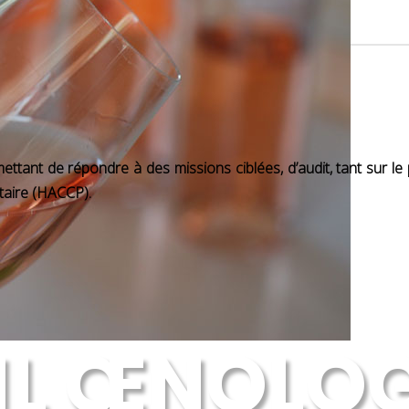
ttant de répondre à des missions ciblées, d’audit, tant sur le 
taire (HACCP).
IL ŒNOLO