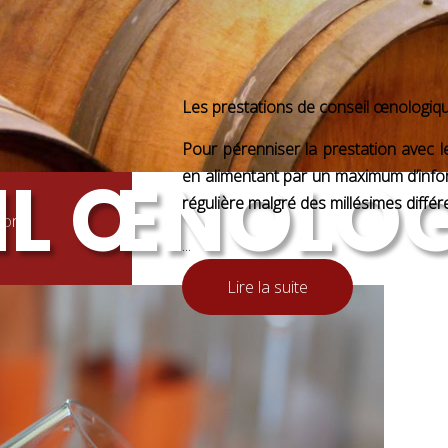
Les prestations de conseil œnologiqu
Pour pérenniser la prestation avec le
IL ŒNOLO
en alimentant par un maximum d’info
régulière malgré des millésimes différ
tion
...
Lire la suite
ge, filtration)