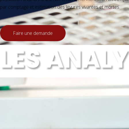
par comptage et estimation des levures vivantes et mortes.
Volume de l'échantillon :
25 ml de vin dans
Faire une demande
flacon stérile ou une
bouteille conditionnée
LES ANAL
Délai de réponse :
1 jours