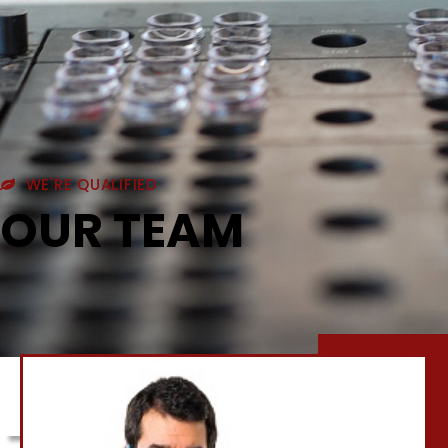
JEAN BAPTISTE
Cardio Trainer
WE'RE QUALIFIED
OUR TEAM
LES ANAL