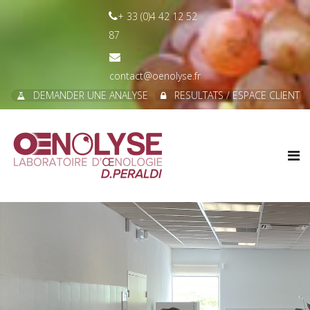
+ 33 (0)4 42 12 52
87
contact@oenolyse.fr
DEMANDER UNE ANALYSE
RESULTATS / ESPACE CLIENT