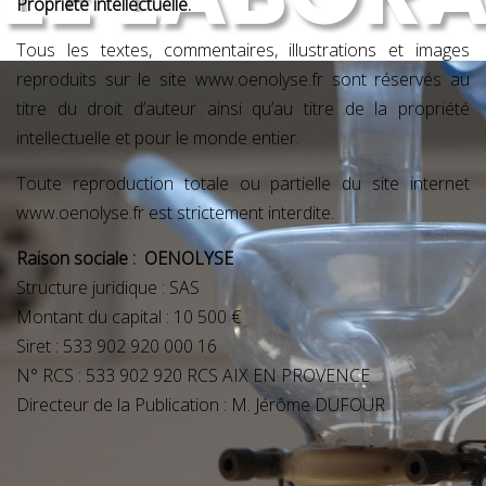
Propriété intellectuelle.
Tous les textes, commentaires, illustrations et images
reproduits sur le site www.oenolyse.fr sont réservés au
titre du droit d’auteur ainsi qu’au titre de la propriété
intellectuelle et pour le monde entier.
Toute reproduction totale ou partielle du site internet
www.oenolyse.fr est strictement interdite.
Raison sociale : OENOLYSE
Structure juridique : SAS
Montant du capital : 10 500 €
Siret : 533 902 920 000 16
N° RCS : 533 902 920 RCS AIX EN PROVENCE
Directeur de la Publication : M. Jérôme DUFOUR