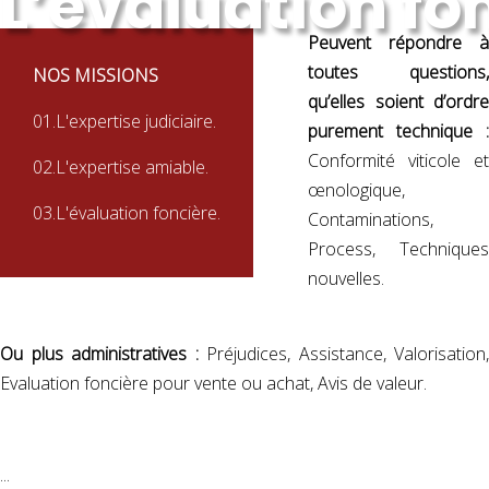
L’évaluation fo
Peuvent répondre à
toutes questions,
NOS MISSIONS
qu’elles soient d’ordre
01.
L'expertise judiciaire.
purement technique :
Conformité viticole et
02.
L'expertise amiable.
œnologique,
03.
L'évaluation foncière.
Contaminations,
Process, Techniques
nouvelles.
Ou plus administratives :
Préjudices, Assistance, Valorisation,
Evaluation foncière pour vente ou achat, Avis de valeur.
...