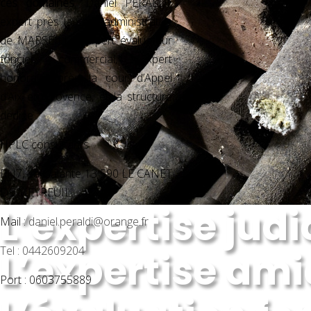
ces domaines
, Daniel PERALDI,
expert près la cour administrative
de MARSEILLE, Expert évaluateur
foncier commercial, Expert
honoraire près la cour d’Appel
d’Aix en Provence, et la structure
dédiée :
HPLC consultants
RN7, La Galante 13 590 LE CANET
DE MEYREUIL
L’expertise judi
Mail :
daniel.peraldi@orange.fr
Tel : 0442609204
L’expertise ami
Port : 0603755889