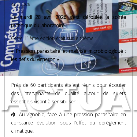
4 mai 2026
Le mardi 28 avril 2026 s'est déroulée la soirée
technique du laboratoire.
Cette 11ème édition était sur le thème :
« Pression parasitaire et maîtrise microbiologique :
les défis du vigneron »
ACTUAL
Près de 60 participants étaient réunis pour écouter
des intervenants de qualité autour de sujets
essentiels visant à sensibiliser :
🍇 Au vignoble, face à une pression parasitaire en
constante évolution sous l’effet du dérèglement
climatique,