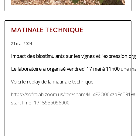
MATINALE TECHNIQUE
21 mai 2024
Impact des biostimulants sur les vignes et l'expression or
Le laboratoire a organisé vendredi 17 mai à 11h00
une mat
Voici le replay de la matinale technique :
https://sofralab.zoom.us/rec/share/kUxF2O00xzpFdT9
startTime=1715936096000