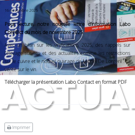
16 novembre 2025
Pour lecture, notre nouvelle lettre d’information Labo
Cont@ct du mois de novembre 2025.
Avec un bilan sur les vinifications 2025, des rappels sur
l'élevage sur lies et des actualités comme les restrictions
sur le cuivre et le nouvel ouvrage de Michel De Lorgeril : La
vérité sur le vin.
ACTUAL
Télécharger la présentation Labo Contact en format PDF
Imprimer