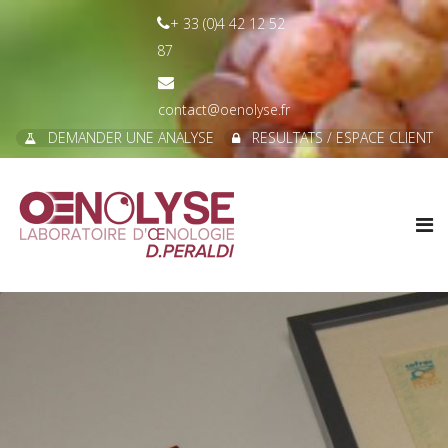
+ 33 (0)4 42 12 52
87
contact@oenolyse.fr
DEMANDER UNE ANALYSE
RESULTATS / ESPACE CLIENT