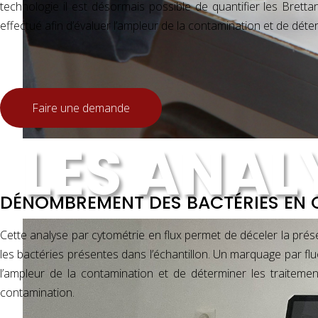
technologie il est désormais possible de quantifier les Brettan
effectué afin d’évaluer l’ampleur de la contamination et de déte
Volume de l'échantillon :
25 ml de vin dans
flacon stérile ou
Faire une demande
bouteille conditionn
LES ANAL
Délai de réponse :
1 jour
DÉNOMBREMENT DES BACTÉRIES EN 
Cette analyse par cytométrie en flux permet de déceler la pré
les bactéries présentes dans l’échantillon. Un marquage par fl
l’ampleur de la contamination et de déterminer les traitemen
contamination.