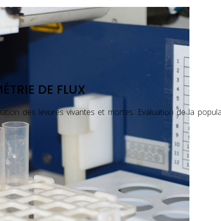
ée
JEAN BAPTISTE
Cardio Trainer
ÉTRIE DE FLUX
ation des levures vivantes et mortes. Evaluation de la popula
ée