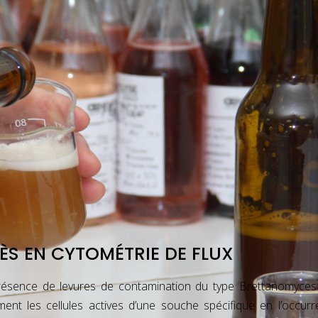
S EN CYTOMÉTRIE DE FLUX
 présence de levures de contamination du type Brettanomyc
nt les cellules actives d’une souche spécifique en l’occurr