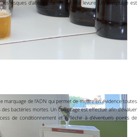
r les risques d’altérations liés à cette levure. Un comptage est
e de marquage de l’ADN qui permet de mettre en évidence toutes
s des bactéries mortes. Un comptage est effectué afin d’évaluer
ocess de conditionnement et réfléchir à d’éventuels points de