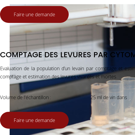
bouteille conditionn
Délai de réponse :
2 jours
Faire une demande
COMPTAGE DES LEVURES PAR CYTOM
Evaluation de la population d’un levain par comptage et estim
comptage et estimation des levures vivantes et mortes.
Volume de l'échantillon :
25 ml de vin dans
flacon stérile ou une
bouteille conditionn
Faire une demande
Délai de réponse :
1 jours