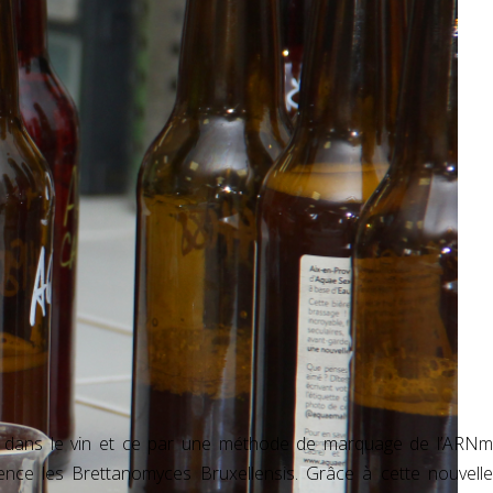
es dans le vin et ce par une méthode de marquage de l’ARNm
ence les Brettanomyces Bruxellensis. Grâce à cette nouvelle