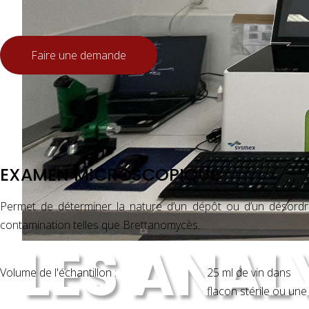
Volume de l'échantillon :
25 ml de vin dans
flacon stérile ou
Faire une demande
bouteille conditionn
Délai de réponse :
1 jour
EXAMEN MICROSCOPIQUE
Permet de déterminer la nature d’un dépôt ou d’un désordre 
contamination telles que Brettanomycès.
LES ANAL
Volume de l'échantillon :
25 ml de vin dans
flacon stérile ou une