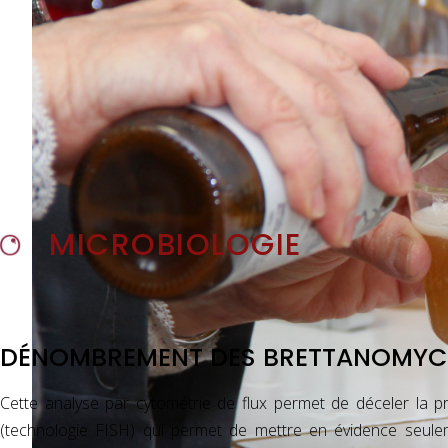
MICROBIOLOGIE
DÉNOMBREMENT DES BRETTANOMYCÈ
Cette analyse par cytométrie de flux permet de déceler la
(technologie FISH) qui permet de mettre en évidence seuleme