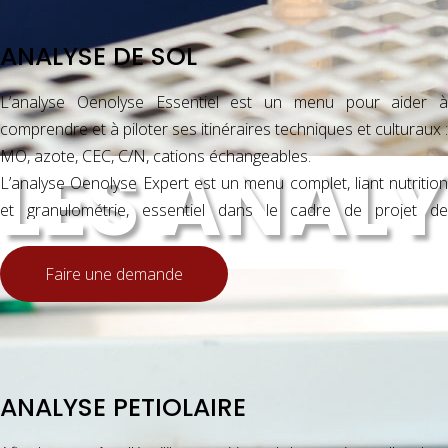
- Aider à préparer l’organisation des vendanges en évaluant le
tonnage de chaque parcelle.
ANALYSE DE SOL
L’analyse Oenolyse Essentiel est un menu pour aider à
comprendre et à piloter ses itinéraires techniques et culturaux :
MO, azote, CEC, C/N, cations échangeables.
LES ANAL
L’analyse Oenolyse Expert est un menu complet, liant nutrition
et granulométrie, essentiel dans le cadre de projet de
plantation.
Faire une demande
contacter le
Volume de l'échantillon :
laboratoire
Délai de réponse :
10 jours
ANALYSE PETIOLAIRE